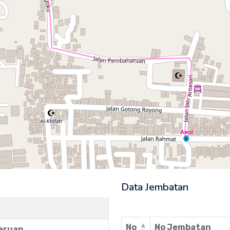
Data Jembatan
No
No Jembatan
aruan