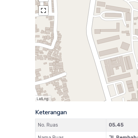
LatLng:
Keterangan
No. Ruas
05.45
Nama Ruas
Jl. Pembah