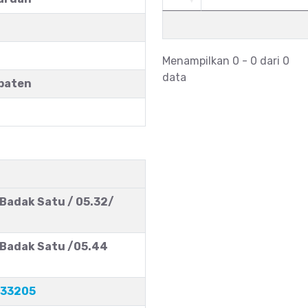
Menampilkan 0 - 0 dari 0
data
paten
 Badak Satu / 05.32/
m Badak Satu /05.44
433205