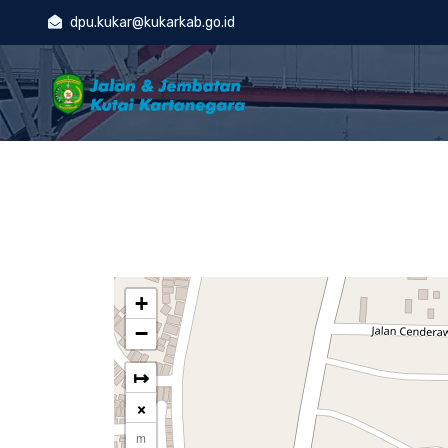
dpu.kukar@kukarkab.go.id
+
−
↦
×
m