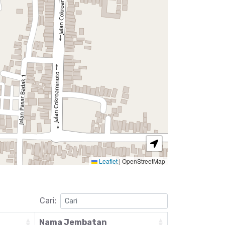
Leaflet
|
OpenStreetMap
Cari:
Nama Jembatan