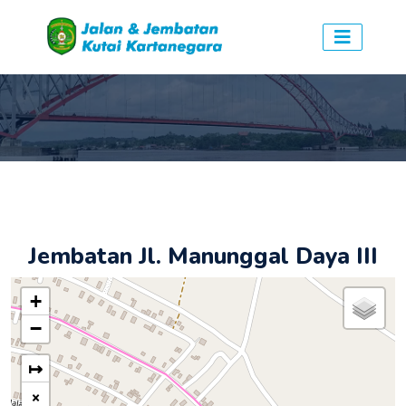
Jembatan Jl. Manunggal Daya III
+
−
↦
×