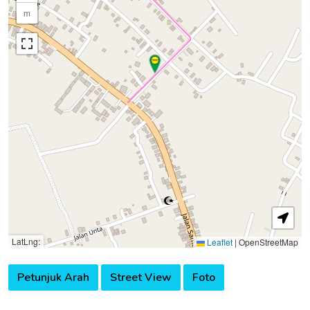
m
LatLng:
Leaflet
|
OpenStreetMap
Petunjuk Arah
Street View
Foto